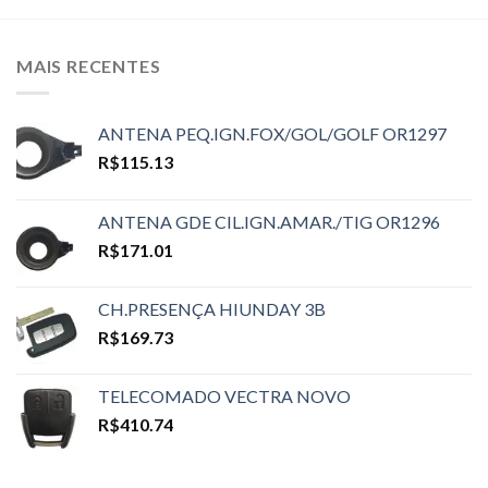
MAIS RECENTES
ANTENA PEQ.IGN.FOX/GOL/GOLF OR1297
R$
115.13
ANTENA GDE CIL.IGN.AMAR./TIG OR1296
R$
171.01
CH.PRESENÇA HIUNDAY 3B
R$
169.73
TELECOMADO VECTRA NOVO
R$
410.74