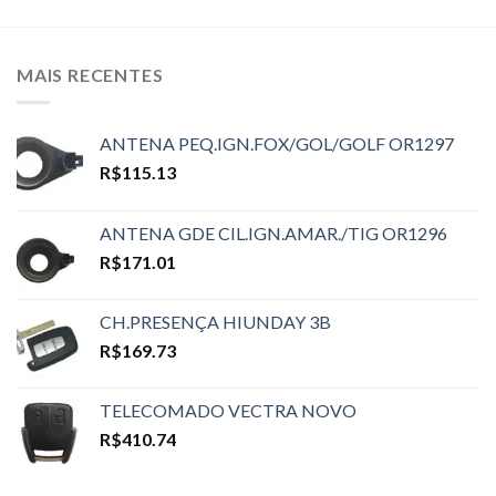
MAIS RECENTES
ANTENA PEQ.IGN.FOX/GOL/GOLF OR1297
R$
115.13
ANTENA GDE CIL.IGN.AMAR./TIG OR1296
R$
171.01
CH.PRESENÇA HIUNDAY 3B
R$
169.73
TELECOMADO VECTRA NOVO
R$
410.74