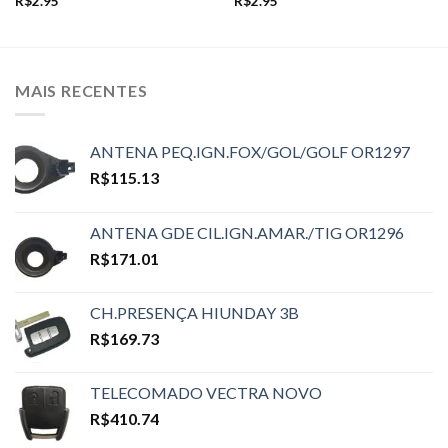
R$
2.95
R$
2.95
MAIS RECENTES
ANTENA PEQ.IGN.FOX/GOL/GOLF OR1297
R$
115.13
ANTENA GDE CIL.IGN.AMAR./TIG OR1296
R$
171.01
CH.PRESENÇA HIUNDAY 3B
R$
169.73
TELECOMADO VECTRA NOVO
R$
410.74