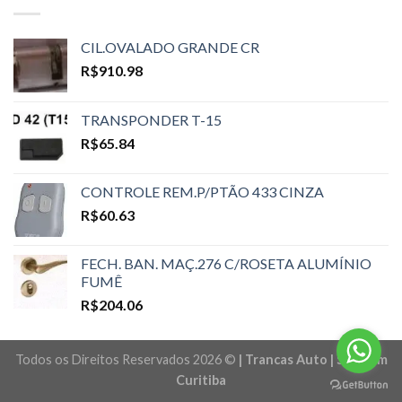
CIL.OVALADO GRANDE CR
R$
910.98
TRANSPONDER T-15
R$
65.84
CONTROLE REM.P/PTÃO 433 CINZA
R$
60.63
FECH. BAN. MAÇ.276 C/ROSETA ALUMÍNIO
FUMÊ
R$
204.06
Todos os Direitos Reservados 2026 ©
| Trancas Auto | Sites em
Curitiba