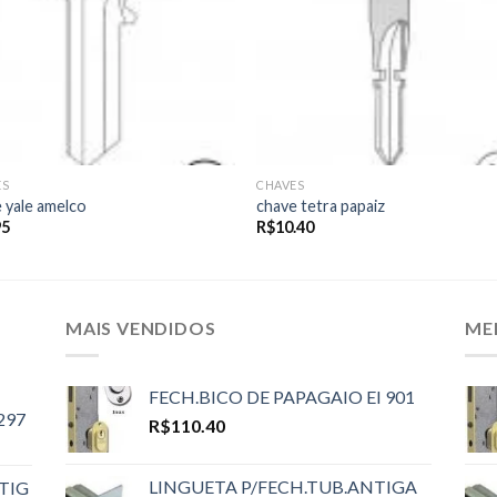
ES
CHAVES
 yale amelco
chave tetra papaiz
95
R$
10.40
MAIS VENDIDOS
ME
FECH.BICO DE PAPAGAIO EI 901
297
R$
110.40
LINGUETA P/FECH.TUB.ANTIGA
TIG