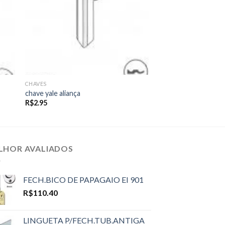
CHAVES
chave yale aliança
R$
2.95
LHOR AVALIADOS
FECH.BICO DE PAPAGAIO EI 901
R$
110.40
LINGUETA P/FECH.TUB.ANTIGA