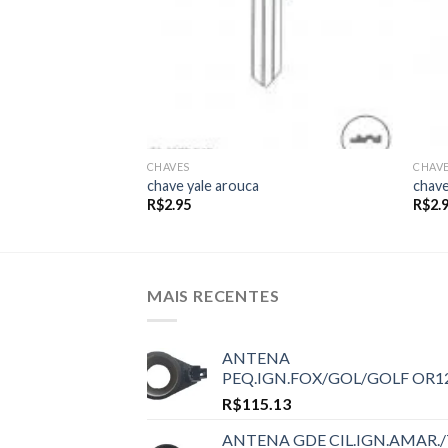
CHAVES
CHAV
chave yale arouca
chave
R$
2.95
R$
2.
MAIS RECENTES
ANTENA
PEQ.IGN.FOX/GOL/GOLF OR1
R$
115.13
ANTENA GDE CIL.IGN.AMAR./