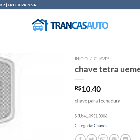
| (41) 3024-9636
INÍCIO
/
CHAVES
chave tetra uem
Add to
wishlist
10.40
R$
chave para fechadura
SKU:
41.0951.0006
Categoria:
Chaves