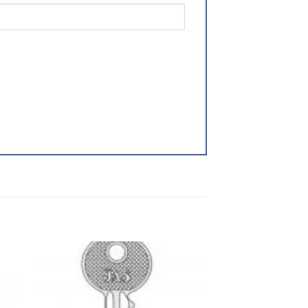
 to
Add to
ist
wishlist