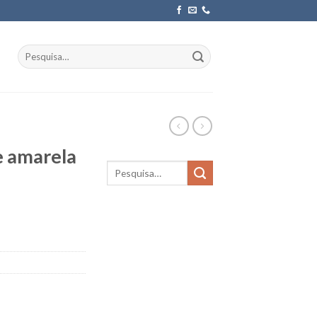
Pesquisar
por:
e amarela