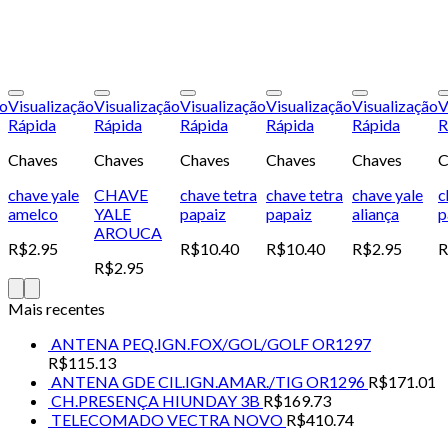
Add to
Add to
Add to
Add to
Add to
ão
Visualização
Visualização
Visualização
Visualização
Visualização
V
wishlist
wishlist
wishlist
wishlist
wishlist
Rápida
Rápida
Rápida
Rápida
Rápida
R
Chaves
Chaves
Chaves
Chaves
Chaves
C
chave yale
CHAVE
chave tetra
chave tetra
chave yale
c
amelco
YALE
papaiz
papaiz
aliança
p
AROUCA
R$
2.95
R$
10.40
R$
10.40
R$
2.95
R$
2.95
Mais recentes
ANTENA PEQ.IGN.FOX/GOL/GOLF OR1297
R$
115.13
ANTENA GDE CIL.IGN.AMAR./TIG OR1296
R$
171.01
CH.PRESENÇA HIUNDAY 3B
R$
169.73
TELECOMADO VECTRA NOVO
R$
410.74