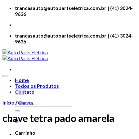
Skip
trancasauto@autopartseletrica.com.br | (41) 3024-
to
9636
content
trancasauto@autopartseletrica.com.br | (41) 3024-
9636
Add to wishlist
Home
Todos os Produtos
Contato
Pesquisar
Início
/
Chaves
por:
chave tetra pado amarela
0
Carrinho