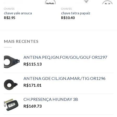
CHAVES
CHAVES
chave yale arouca
chave tetra papaiz
R$
2.95
R$
10.40
MAIS RECENTES
ANTENA PEQ.IGN.FOX/GOL/GOLF OR1297
R$
115.13
ANTENA GDE CIL.IGN.AMAR./TIG OR1296
R$
171.01
CH.PRESENÇA HIUNDAY 3B
R$
169.73