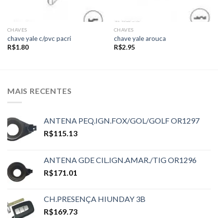
CHAVES
CHAVES
chave yale c/pvc pacri
chave yale arouca
R$
1.80
R$
2.95
MAIS RECENTES
ANTENA PEQ.IGN.FOX/GOL/GOLF OR1297
R$
115.13
ANTENA GDE CIL.IGN.AMAR./TIG OR1296
R$
171.01
CH.PRESENÇA HIUNDAY 3B
R$
169.73