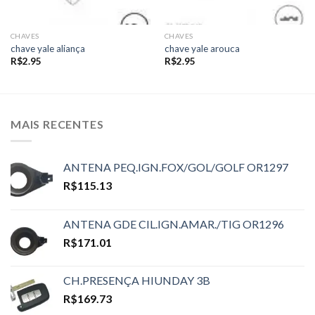
CHAVES
CHAVES
chave yale aliança
chave yale arouca
R$
2.95
R$
2.95
MAIS RECENTES
ANTENA PEQ.IGN.FOX/GOL/GOLF OR1297
R$
115.13
ANTENA GDE CIL.IGN.AMAR./TIG OR1296
R$
171.01
CH.PRESENÇA HIUNDAY 3B
R$
169.73