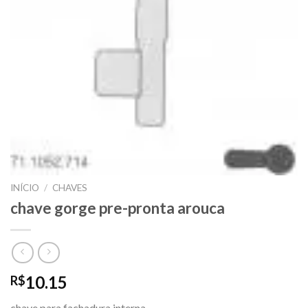
INÍCIO
/
CHAVES
chave gorge pre-pronta arouca
10.15
R$
chave para fachadura interna