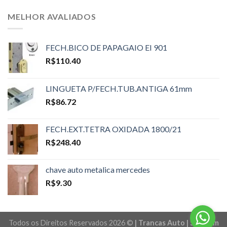
MELHOR AVALIADOS
FECH.BICO DE PAPAGAIO EI 901
R$
110.40
LINGUETA P/FECH.TUB.ANTIGA 61mm
R$
86.72
FECH.EXT.TETRA OXIDADA 1800/21
R$
248.40
chave auto metalica mercedes
R$
9.30
Todos os Direitos Reservados 2026 ©
| Trancas Auto | Sites em