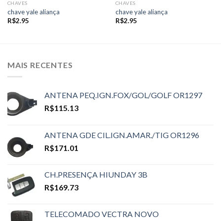
CHAVES
CHAVES
chave yale aliança
chave yale aliança
R$
2.95
R$
2.95
MAIS RECENTES
ANTENA PEQ.IGN.FOX/GOL/GOLF OR1297
R$
115.13
ANTENA GDE CIL.IGN.AMAR./TIG OR1296
R$
171.01
CH.PRESENÇA HIUNDAY 3B
R$
169.73
TELECOMADO VECTRA NOVO