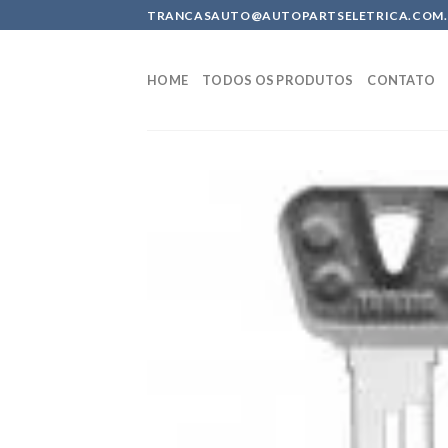
Skip
TRANCASAUTO@AUTOPARTSELETRICA.COM.BR 
to
content
HOME
TODOS OS PRODUTOS
CONTATO