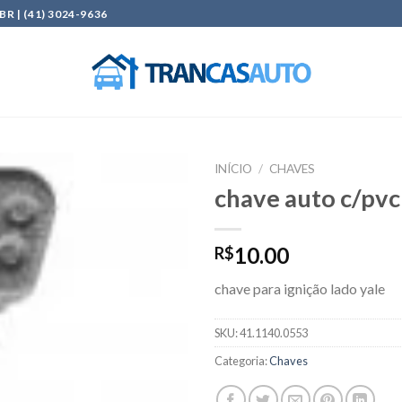
| (41) 3024-9636
INÍCIO
/
CHAVES
chave auto c/pv
Add to
wishlist
10.00
R$
chave para ignição lado yale
SKU:
41.1140.0553
Categoria:
Chaves