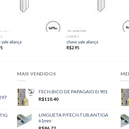
ES
CHAVES
 yale aliança
chave yale aliança
95
R$
2.95
MAIS VENDIDOS
ME
FECH.BICO DE PAPAGAIO EI 901
297
R$
110.40
LINGUETA P/FECH.TUB.ANTIGA
TIG
61mm
R$
86.72