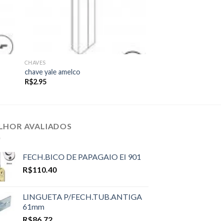
CHAVES
chave yale amelco
R$
2.95
LHOR AVALIADOS
FECH.BICO DE PAPAGAIO EI 901
R$
110.40
LINGUETA P/FECH.TUB.ANTIGA
61mm
R$
86.72