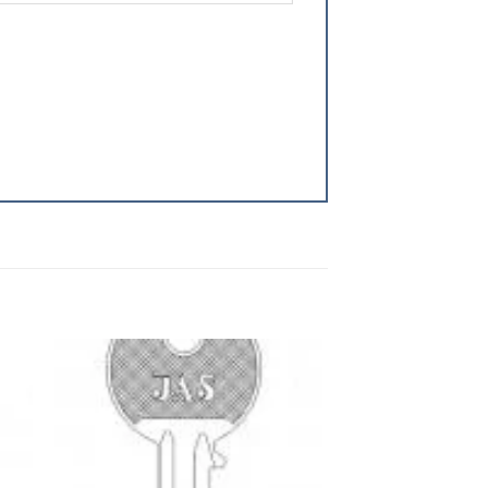
 to
Add to
ist
wishlist