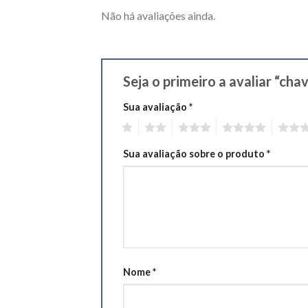
Não há avaliações ainda.
Seja o primeiro a avaliar “ch
Sua avaliação
*
1
2
3
4
5
Sua avaliação sobre o produto
*
Nome
*