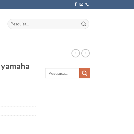
Pesquisar
por:
c yamaha