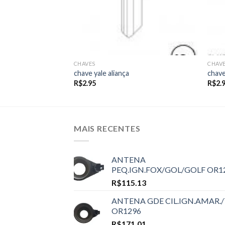
CHAVES
CHAV
chave yale aliança
chave
R$
2.95
R$
2.
MAIS RECENTES
ANTENA
PEQ.IGN.FOX/GOL/GOLF OR1
R$
115.13
ANTENA GDE CIL.IGN.AMAR./
OR1296
R$
171.01