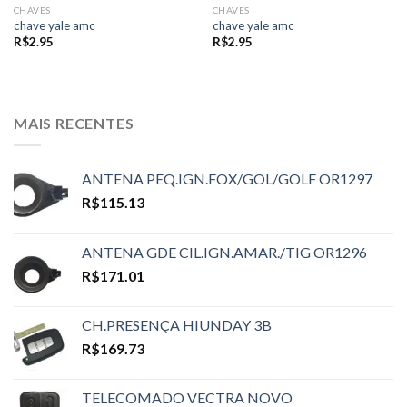
CHAVES
CHAVES
chave yale amc
chave yale amc
R$
2.95
R$
2.95
MAIS RECENTES
ANTENA PEQ.IGN.FOX/GOL/GOLF OR1297
R$
115.13
ANTENA GDE CIL.IGN.AMAR./TIG OR1296
R$
171.01
CH.PRESENÇA HIUNDAY 3B
R$
169.73
TELECOMADO VECTRA NOVO