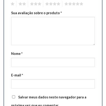
1
2
3
4
5
Sua avaliação sobre o produto
*
Nome
*
E-mail
*
Salvar meus dados neste navegador para a
próxima vez que eu comentar.