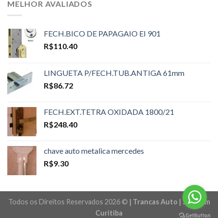
MELHOR AVALIADOS
FECH.BICO DE PAPAGAIO EI 901
R$
110.40
LINGUETA P/FECH.TUB.ANTIGA 61mm
R$
86.72
FECH.EXT.TETRA OXIDADA 1800/21
R$
248.40
chave auto metalica mercedes
R$
9.30
Todos os Direitos Reservados 2026 ©
| Trancas Auto | Sites em
Curitiba