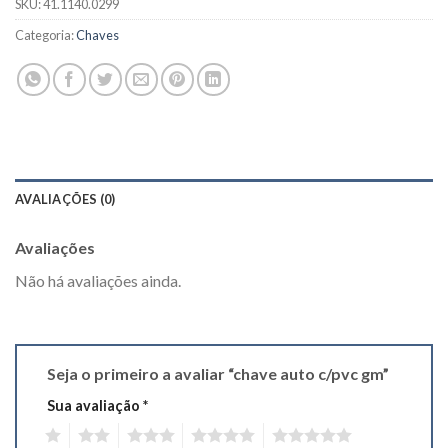
SKU:
41.1140.0299
Categoria:
Chaves
AVALIAÇÕES (0)
Avaliações
Não há avaliações ainda.
Seja o primeiro a avaliar “chave auto c/pvc gm”
Sua avaliação
*
1
2
3
4
5