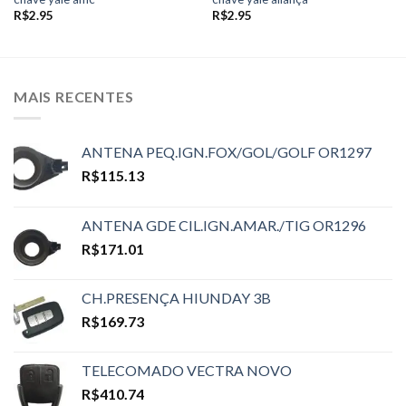
R$
2.95
R$
2.95
MAIS RECENTES
ANTENA PEQ.IGN.FOX/GOL/GOLF OR1297
R$
115.13
ANTENA GDE CIL.IGN.AMAR./TIG OR1296
R$
171.01
CH.PRESENÇA HIUNDAY 3B
R$
169.73
TELECOMADO VECTRA NOVO
R$
410.74