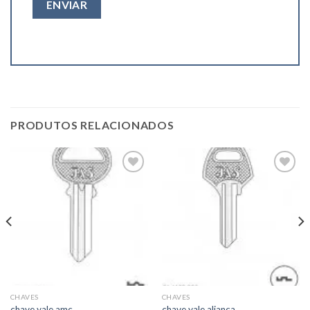
PRODUTOS RELACIONADOS
Add to
Add to
wishlist
wishlist
CHAVES
CHAVES
chave yale amc
chave yale aliança