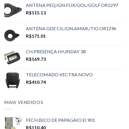
ANTENA PEQ.IGN.FOX/GOL/GOLF OR1297
R$
115.13
ANTENA GDE CIL.IGN.AMAR./TIG OR1296
R$
171.01
CH.PRESENÇA HIUNDAY 3B
R$
169.73
TELECOMADO VECTRA NOVO
R$
410.74
MAIS VENDIDOS
FECH.BICO DE PAPAGAIO EI 901
R$
110.40