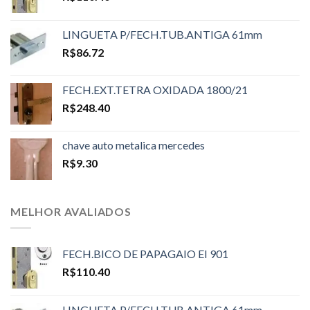
LINGUETA P/FECH.TUB.ANTIGA 61mm
R$
86.72
FECH.EXT.TETRA OXIDADA 1800/21
R$
248.40
chave auto metalica mercedes
R$
9.30
MELHOR AVALIADOS
FECH.BICO DE PAPAGAIO EI 901
R$
110.40
LINGUETA P/FECH.TUB.ANTIGA 61mm