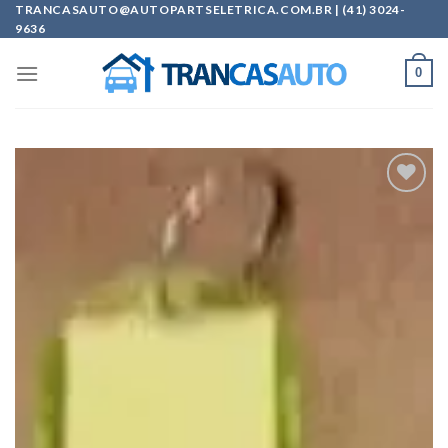
Skip
TRANCASAUTO@AUTOPARTSELETRICA.COM.BR | (41) 3024-
9636
to
content
0
Add to
wishlist