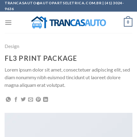
Skip
TRANCASAUTO@AUTOPARTSELETRICA.COM.BR | (41) 3024-
9636
to
content
0
Design
FL3 PRINT PACKAGE
Lorem ipsum dolor sit amet, consectetuer adipiscing elit, sed
diam nonummy nibh euismod tincidunt ut laoreet dolore
magna aliquam erat volutpat.