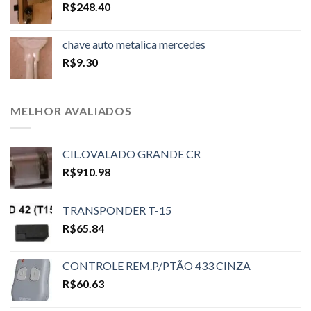
R$
248.40
chave auto metalica mercedes
R$
9.30
MELHOR AVALIADOS
CIL.OVALADO GRANDE CR
R$
910.98
TRANSPONDER T-15
R$
65.84
CONTROLE REM.P/PTÃO 433 CINZA
R$
60.63